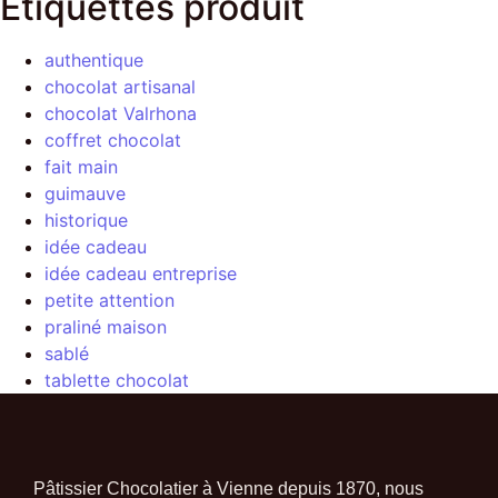
Étiquettes produit
authentique
chocolat artisanal
chocolat Valrhona
coffret chocolat
fait main
guimauve
historique
idée cadeau
idée cadeau entreprise
petite attention
praliné maison
sablé
tablette chocolat
Pâtissier Chocolatier à Vienne depuis 1870, nous