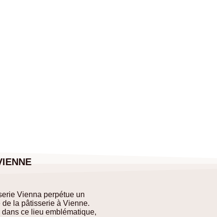
A
VIENNE
sserie Vienna perpétue un
 de la pâtisserie à Vienne.
é dans ce lieu emblématique,