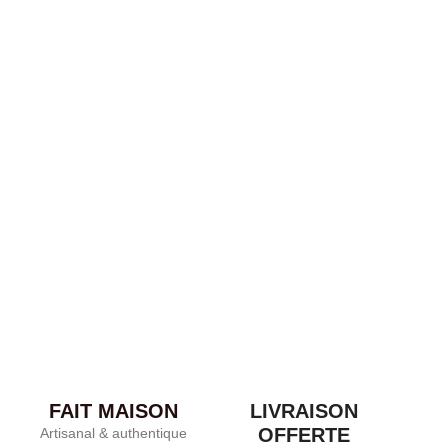
TABLETTE CHOCOLAT NOUGATINE
7,00
€
DÉCOUVRIR
Chocolat
,
Tablette
TABLETTE CHOCOLAT PRALINE
7,00
€
DÉCOUVRIR
Best-seller
,
Chocolat
,
Confiserie
,
Ourson guimauve
OURSON DE NOTRE ENFANCE OURSON
GUIMAUVE ARTISANAL
3,75
€
FAIT MAISON
LIVRAISON
OFFERTE
Artisanal & authentique