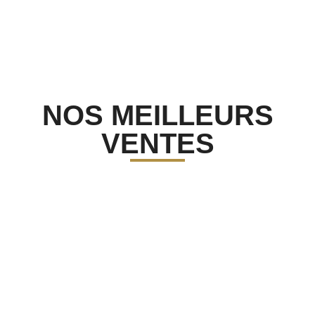
7,00
€
NOS MEILLEURS
VENTES
DÉCOUVRIR
Non classé
,
Chocolat
,
Tablette
COFFRET DÉGUSTATION 18
CHOCOLATS
23,00
€
EN SAVOIR PLUS
Best-seller
,
Chocolat
,
Confiserie
LE DENIER DE ST MAURICE CHOCOLAT