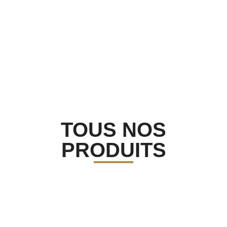
ARTISANAL HISTORIQUE
13,50
€
EN SAVOIR PLUS
Non classé
,
Chocolat
,
Tablette
COFFRET OURSONS GUIMAUVE TRIO
11,00
€
TOUS NOS
PRODUITS
DÉCOUVRIR
Non classé
,
Chocolat
,
Tablette
COFFRET DÉGUSTATION 18
CHOCOLATS