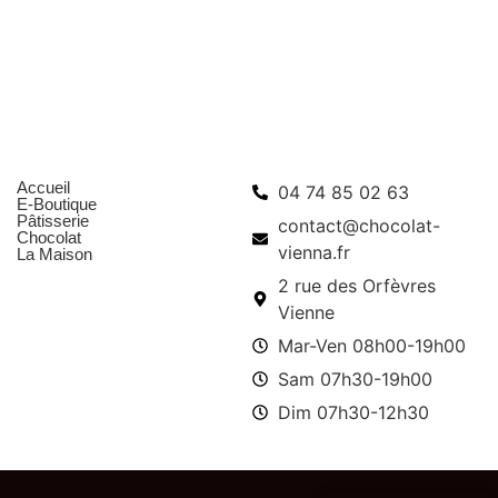
DÉCOUVRIR
Chocolat
,
Chocolat maison
ATS
BARRE CHOCOLAT
4,50
€
Menu
Infos pratiques
Accueil
04 74 85 02 63
E-Boutique
Pâtisserie
contact@chocolat-
Chocolat
vienna.fr
La Maison
2 rue des Orfèvres
Vienne
Mar-Ven 08h00-19h00
Sam 07h30-19h00
Dim 07h30-12h30