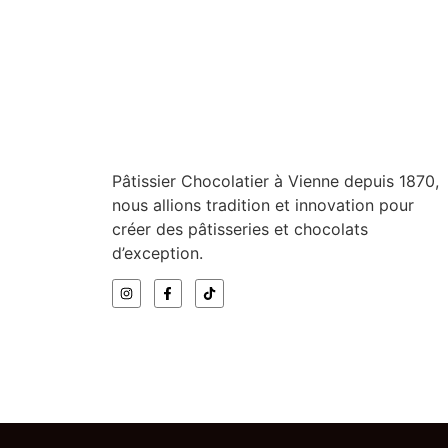
DÉCOUVRIR
Chocolat
,
Chocolat maison
,
Coffrets
COFFRET DÉCOUVERTE 6 CHOCOL
9,00
€
Pâtissier Chocolatier à Vienne depuis 1870,
nous allions tradition et innovation pour
créer des pâtisseries et chocolats
d’exception.