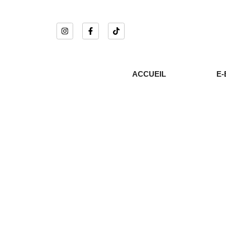
ACCUEIL
E-
DÉCOUVRIR
Chocolat
,
Tablette
Be
TABLETTE CHOCOLAT VALRHONA
7,00
€
7
DÉCOUVRIR
Chocolat
,
Tablette
Choco
TABLETTE CHOCOLAT PRALINE
TA
7,00
€
7,00