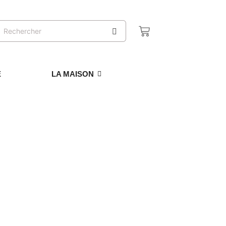
E
LA MAISON
ÉCOUVRIR
HOCOLAT ORANGE
COUVRIR
OCOLAT NOISETTE