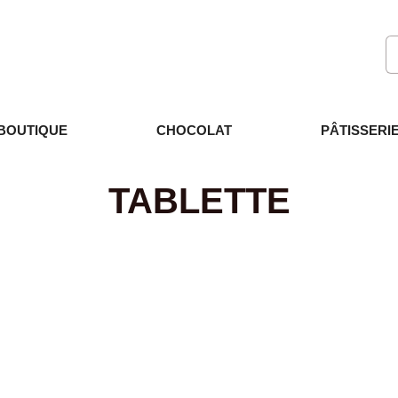
BOUTIQUE
CHOCOLAT
PÂTISSERI
TABLETTE
DÉCOUVRIR
D
st-seller
,
Chocolat
,
Tablette
Chocolat
,
Tablette
TABLETTE CHOCOLAT MENDIANT
TABLETTE C
,50
€
7,00
€
DÉCOUVRIR
DÉ
lat
,
Tablette
Chocolat
,
Tablette
BLETTE CHOCOLAT NOUGATINE
TABLETTE CH
€
7,00
€