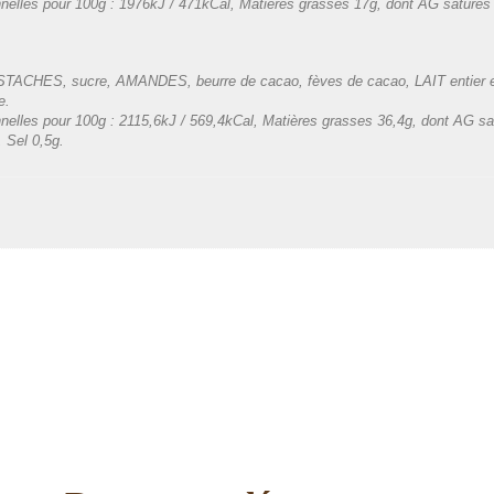
onnelles pour 100g : 1976kJ / 471kCal, Matières grasses 17g, dont AG saturés 
ISTACHES, sucre, AMANDES, beurre de cacao, fèves de cacao, LAIT entier en po
e.
onnelles pour 100g : 2115,6kJ / 569,4kCal, Matières grasses 36,4g, dont AG sa
 Sel 0,5g.