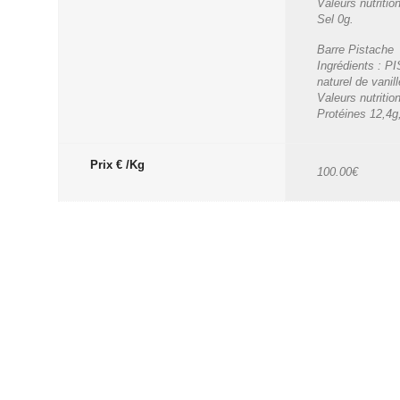
Valeurs nutriti
Sel 0g.
Barre Pistache
Ingrédients : P
naturel de vanill
Valeurs nutriti
Protéines 12,4g,
Prix € /Kg
100.00€