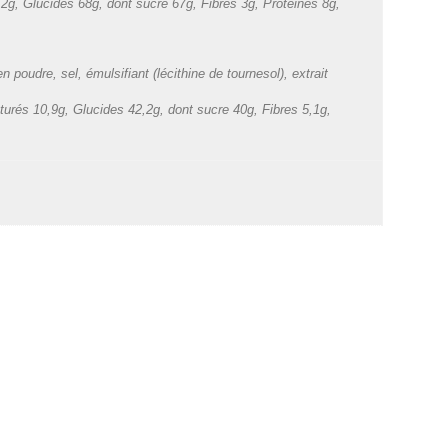
2g, Glucides 68g, dont sucre 67g, Fibres 3g, Protéines 8g,
udre, sel, émulsifiant (lécithine de tournesol), extrait
turés 10,9g, Glucides 42,2g, dont sucre 40g, Fibres 5,1g,