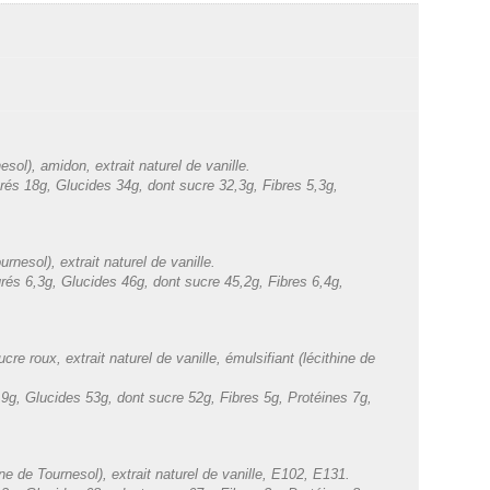
ol), amidon, extrait naturel de vanille.
rés 18g, Glucides 34g, dont sucre 32,3g, Fibres 5,3g,
nesol), extrait naturel de vanille.
rés 6,3g, Glucides 46g, dont sucre 45,2g, Fibres 6,4g,
 roux, extrait naturel de vanille, émulsifiant (lécithine de
9g, Glucides 53g, dont sucre 52g, Fibres 5g, Protéines 7g,
e de Tournesol), extrait naturel de vanille, E102, E131.