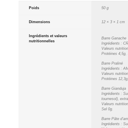
Poids
50 g
Dimensions
12 × 3 × 1 cm
Ingrédients et valeurs
Barre Ganache
nutritionnelles
Ingrédients : CR
Valeurs nutriti
Protéines 4,5g, 
Barre Praliné
Ingrédients : AM
Valeurs nutriti
Protéines 12,3g
Barre Gianduja
Ingrédients : Su
tournesol), extr
Valeurs nutriti
Sel 0g.
Barre Pâte d’a
Ingrédients : S