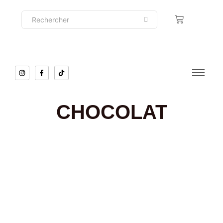
CHOCOLAT
DÉCOUVRIR
Chocolat
,
Tablette
TABLETTE CHOCOLAT VALRHONA
7,00
€
DÉCOUVRIR
Best-seller
,
Chocolat
,
Tablette
TABLETTE CHOCOLAT MENDIANT
7,50
€