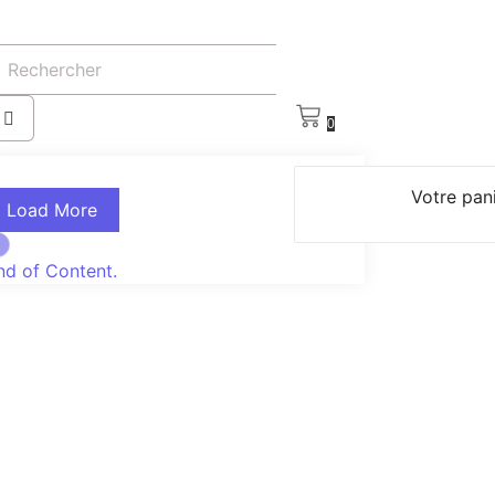
0
Votre pani
Load More
nd of Content.