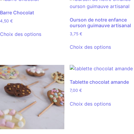
Barre Chocolat
Ourson de notre enfance
4,50
€
ourson guimauve artisanal
Choix des options
3,75
€
Choix des options
Tablette chocolat amande
7,00
€
Choix des options